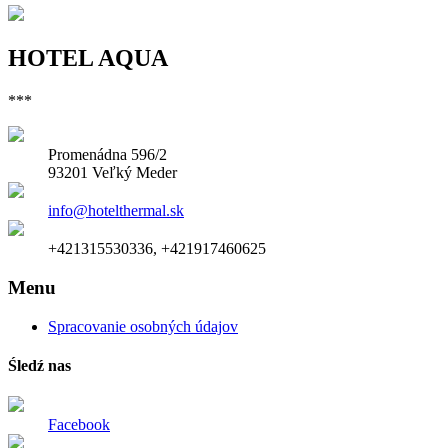
HOTEL AQUA
***
Promenádna 596/2
93201 Veľký Meder
info@hotelthermal.sk
+421315530336, +421917460625
Menu
Spracovanie osobných údajov
Śledź nas
Facebook