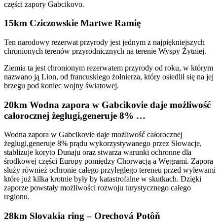
części zapory Gabcikovo.
15km Cziczowskie Martwe Ramię
Ten narodowy rezerwat przyrody jest jednym z najpiękniejszych
chronionych terenów przyrodnicznych na terenie Wyspy Żytniej.
Ziemia ta jest chronionym rezerwatem przyrody od roku, w którym
nazwano ją Lion, od francuskiego żołnierza, który osiedlił się na jej
brzegu pod koniec wojny światowej.
20km Wodna zapora w Gabcikovie daje możliwość
całorocznej żeglugi,generuje 8% …
Wodna zapora w Gabcikovie daje możliwość całorocznej
żeglugi,generuje 8% prądu wykorzystywanego przez Słowacje,
stablizuje koryto Dunaju oraz stwarza warunki ochronne dla
środkowej części Europy pomiędzy Chorwacją a Węgrami. Zapora
służy również ochronie całego przyległego tereneu przed wylewami
które już kilka krotnie były by katastrofalne w skutkach. Dzięki
zaporze powstały możliwości rozwoju turystycznego całego
regionu.
28km Slovakia ring – Orechová Potôň