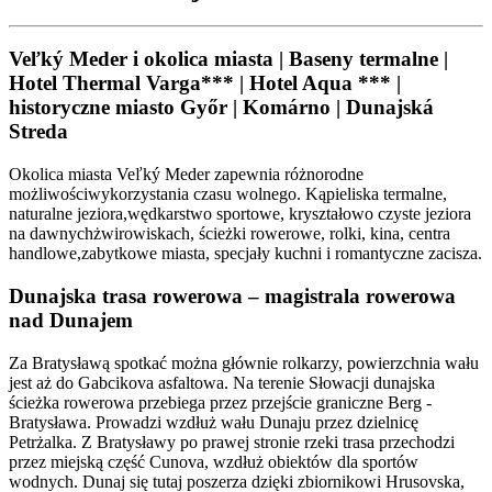
Veľký Meder i okolica miasta | Baseny termalne |
Hotel Thermal Varga*** | Hotel Aqua *** |
historyczne miasto Győr | Komárno | Dunajská
Streda
Okolica miasta Veľký Meder zapewnia różnorodne
możliwościwykorzystania czasu wolnego. Kąpieliska termalne,
naturalne jeziora,wędkarstwo sportowe, kryształowo czyste jeziora
na dawnychżwirowiskach, ścieżki rowerowe, rolki, kina, centra
handlowe,zabytkowe miasta, specjały kuchni i romantyczne zacisza.
Dunajska trasa rowerowa – magistrala rowerowa
nad Dunajem
Za Bratysławą spotkać można głównie rolkarzy, powierzchnia wału
jest aż do Gabcikova asfaltowa. Na terenie Słowacji dunajska
ścieżka rowerowa przebiega przez przejście graniczne Berg -
Bratysława. Prowadzi wzdłuż wału Dunaju przez dzielnicę
Petrżalka. Z Bratysławy po prawej stronie rzeki trasa przechodzi
przez miejską część Cunova, wzdłuż obiektów dla sportów
wodnych. Dunaj się tutaj poszerza dzięki zbiornikowi Hrusovska,