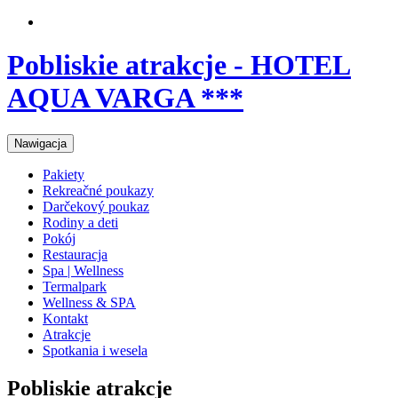
Pobliskie atrakcje - HOTEL
AQUA VARGA ***
Nawigacja
Pakiety
Rekreačné poukazy
Darčekový poukaz
Rodiny a deti
Pokój
Restauracja
Spa | Wellness
Termalpark
Wellness & SPA
Kontakt
Atrakcje
Spotkania i wesela
Pobliskie atrakcje