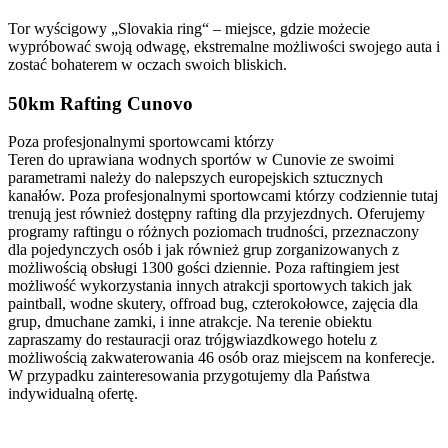
Tor wyścigowy „Slovakia ring“ – miejsce, gdzie możecie
wypróbować swoją odwagę, ekstremalne możliwości swojego auta i
zostać bohaterem w oczach swoich bliskich.
50km Rafting Cunovo
Poza profesjonalnymi sportowcami którzy
Teren do uprawiana wodnych sportów w Cunovie ze swoimi
parametrami należy do nalepszych europejskich sztucznych
kanałów. Poza profesjonalnymi sportowcami którzy codziennie tutaj
trenują jest również dostępny rafting dla przyjezdnych. Oferujemy
programy raftingu o różnych poziomach trudności, przeznaczony
dla pojedynczych osób i jak również grup zorganizowanych z
możliwością obsługi 1300 gości dziennie. Poza raftingiem jest
możliwość wykorzystania innych atrakcji sportowych takich jak
paintball, wodne skutery, offroad bug, czterokołowce, zajęcia dla
grup, dmuchane zamki, i inne atrakcje. Na terenie obiektu
zapraszamy do restauracji oraz trójgwiazdkowego hotelu z
możliwością zakwaterowania 46 osób oraz miejscem na konferecje.
W przypadku zainteresowania przygotujemy dla Państwa
indywidualną ofertę.