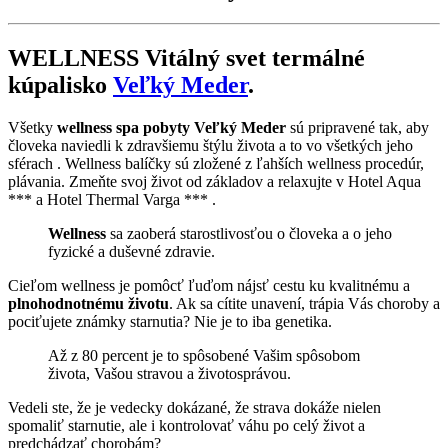
WELLNESS Vitálný svet termálné
kúpalisko
Veľký Meder
.
Všetky
wellness spa pobyty Veľký Meder
sú pripravené tak, aby
človeka naviedli k zdravšiemu štýlu života a to vo všetkých jeho
sférach . Wellness balíčky sú zložené z ľahších wellness procedúr,
plávania. Zmeňte svoj život od základov a relaxujte v Hotel Aqua
*** a Hotel Thermal Varga *** .
Wellness
sa zaoberá starostlivosťou o človeka a o jeho
fyzické a duševné zdravie.
Cieľom wellness je pomôcť ľuďom nájsť cestu ku kvalitnému a
plnohodnotnému životu
. Ak sa cítite unavení, trápia Vás choroby a
pociťujete známky starnutia? Nie je to iba genetika.
Až z 80 percent je to spôsobené Vašim spôsobom
života, Vašou stravou a životosprávou.
Vedeli ste, že je vedecky dokázané, že strava dokáže nielen
spomaliť starnutie, ale i kontrolovať váhu po celý život a
predchádzať chorobám?