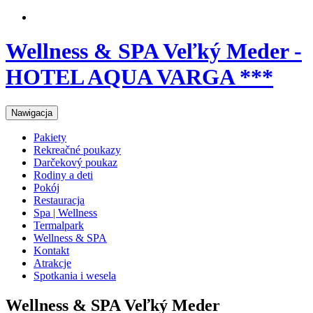
Wellness & SPA Veľký Meder -
HOTEL AQUA VARGA ***
Nawigacja
Pakiety
Rekreačné poukazy
Darčekový poukaz
Rodiny a deti
Pokój
Restauracja
Spa | Wellness
Termalpark
Wellness & SPA
Kontakt
Atrakcje
Spotkania i wesela
Wellness & SPA Veľký Meder