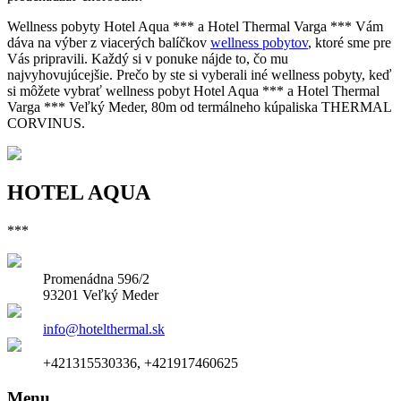
Wellness pobyty Hotel Aqua *** a Hotel Thermal Varga *** Vám
dáva na výber z viacerých balíčkov
wellness pobytov
, ktoré sme pre
Vás pripravili. Každý si v ponuke nájde to, čo mu
najvyhovujúcejšie. Prečo by ste si vyberali iné wellness pobyty, keď
si môžete vybrať wellness pobyt Hotel Aqua *** a Hotel Thermal
Varga *** Veľký Meder, 80m od termálneho kúpaliska THERMAL
CORVINUS.
HOTEL AQUA
***
Promenádna 596/2
93201 Veľký Meder
info@hotelthermal.sk
+421315530336, +421917460625
Menu