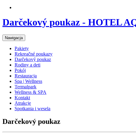
Darčekový poukaz - HOTEL 
Nawigacja
Pakiety
Rekreačné poukazy
Darčekový poukaz
Rodiny a deti
Pokój
Restauracja
Spa | Wellness
Termalpark
Wellness & SPA
Kontakt
Atrakcje
Spotkania i wesela
Darčekový poukaz