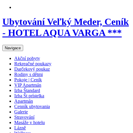
Ubytování Veľký Meder, Ceník
- HOTEL AQUA VARGA ***
Navigace
Akční pobyty
Rekreačné poukazy
Darčekový poukaz
Rodiny s dětmi
Pokoje | Ceník
VIP Apartmán
Izba Štandard
Izba Št prístelka
Apartmán
Cenník ubytovania
Galerie
Stravování
Masáže v hotelu
Lázně