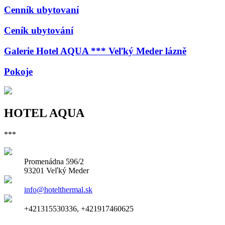
Cenník ubytovaní
Ceník ubytování
Galerie Hotel AQUA *** Veľký Meder lázně
Pokoje
HOTEL AQUA
***
Promenádna 596/2
93201 Veľký Meder
info@hotelthermal.sk
+421315530336, +421917460625