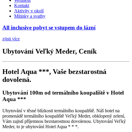
Wellness
Kontakt
Aktivity v okolí
Mítinky a svatby
All inclusive pobyt se vstupem do lázní
zjisti více
Ubytování Veľký Meder, Ceník
Hotel Aqua ***, Vaše bezstarostná
dovolená.
Ubytování 100m od termálního koupaliště v Hotel
Aqua ***
Ubytování v těsné blízkosti termálního koupaliště. Náš hotel na
promenádě termálního koupaliště Veľký Meder, obklopený zelení,
Vám zajistí příjemnou bezstarostnou dovolenou. Ubytování Veľký
Meder, to je ubytování Hotel Aqua * * *.