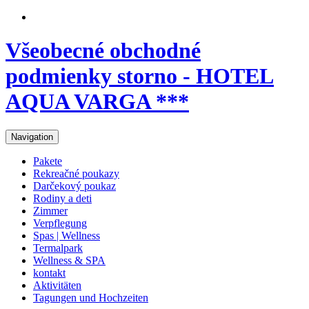
Všeobecné obchodné
podmienky storno - HOTEL
AQUA VARGA ***
Navigation
Pakete
Rekreačné poukazy
Darčekový poukaz
Rodiny a deti
Zimmer
Verpflegung
Spas | Wellness
Termalpark
Wellness & SPA
kontakt
Aktivitäten
Tagungen und Hochzeiten