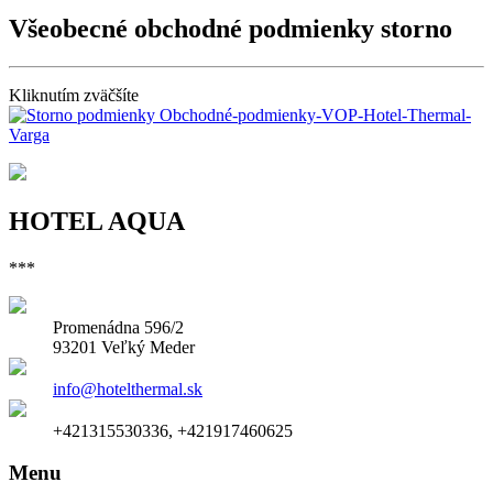
Všeobecné obchodné podmienky storno
Kliknutím zväčšíte
HOTEL AQUA
***
Promenádna 596/2
93201 Veľký Meder
info@hotelthermal.sk
+421315530336, +421917460625
Menu